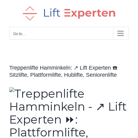
Skip
to
content
Go to...
Treppenlifte Hamminkeln: ↗️ Lift Experten ☎️
Sitzlifte, Plattformlifte, Hublifte, Seniorenlifte