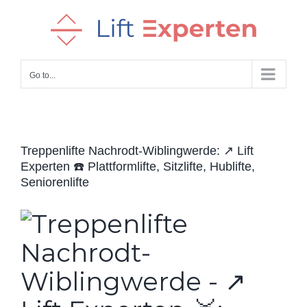
Skip
to
content
Go to...
Treppenlifte Nachrodt-Wiblingwerde: ↗️ Lift
Experten ☎️ Plattformlifte, Sitzlifte, Hublifte,
Seniorenlifte