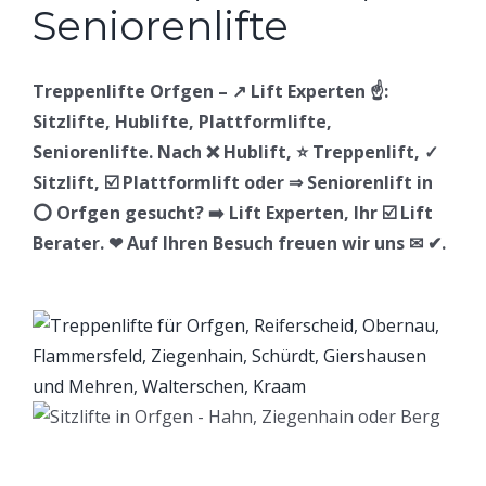
Treppenlifte Orfgen – ↗️ Lift Experten ☝️:
Sitzlifte, Hublifte, Plattformlifte,
Seniorenlifte. Nach ❌ Hublift, ⭐ Treppenlift, ✓
Sitzlift, ☑️ Plattformlift oder ⇒ Seniorenlift in
⭕ Orfgen gesucht? ➡️ Lift Experten, Ihr ☑️ Lift
Berater. ❤ Auf Ihren Besuch freuen wir uns ✉ ✔.