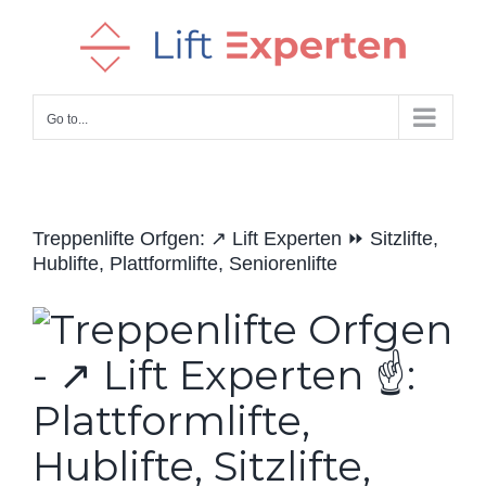
Skip
to
content
Go to...
Treppenlifte Orfgen: ↗️ Lift Experten ⏩ Sitzlifte,
Hublifte, Plattformlifte, Seniorenlifte