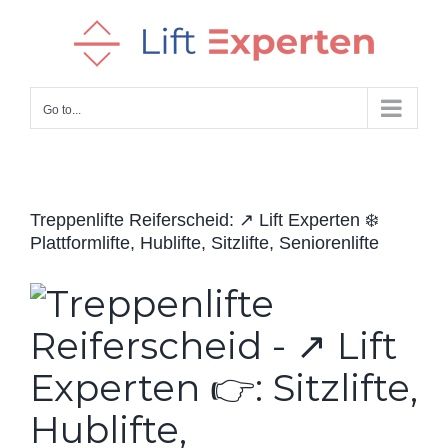
Skip
to
content
Go to...
Treppenlifte Reiferscheid: ↗️ Lift Experten ❄️
Plattformlifte, Hublifte, Sitzlifte, Seniorenlifte