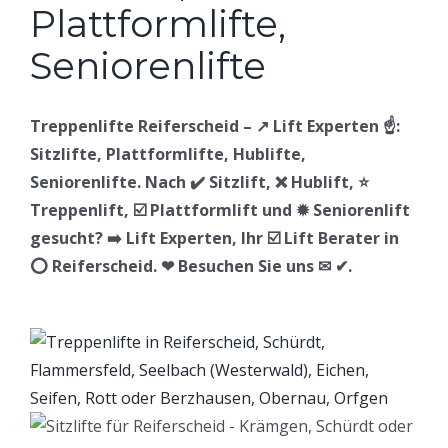
Treppenlifte Reiferscheid – ↗️ Lift Experten ☝️:
Sitzlifte, Plattformlifte, Hublifte,
Seniorenlifte. Nach ✔️ Sitzlift, ❌ Hublift, ⭐
Treppenlift, ☑️ Plattformlift und ✹ Seniorenlift
gesucht? ➡️ Lift Experten, Ihr ☑️ Lift Berater in
⭕ Reiferscheid. ❤ Besuchen Sie uns ✉ ✔.