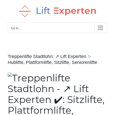
Skip
to
content
Go to...
Treppenlifte Stadtlohn: ↗️ Lift Experten ✨
Hublifte, Plattformlifte, Sitzlifte, Seniorenlifte