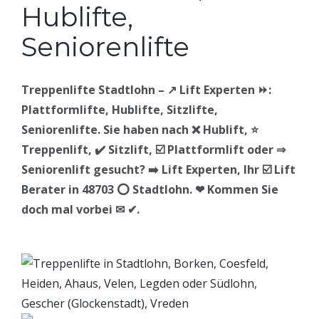
Treppenlifte Stadtlohn – ↗️ Lift Experten ⏩:
Plattformlifte, Hublifte, Sitzlifte,
Seniorenlifte. Sie haben nach ❌ Hublift, ⭐
Treppenlift, ✔️ Sitzlift, ☑️ Plattformlift oder ⇒
Seniorenlift gesucht? ➡️ Lift Experten, Ihr ☑️ Lift
Berater in 48703 ⭕ Stadtlohn. ❤ Kommen Sie
doch mal vorbei ✉ ✔.