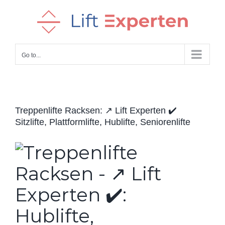
Skip
to
content
Go to...
Treppenlifte Racksen: ↗️ Lift Experten ✔️
Sitzlifte, Plattformlifte, Hublifte, Seniorenlifte