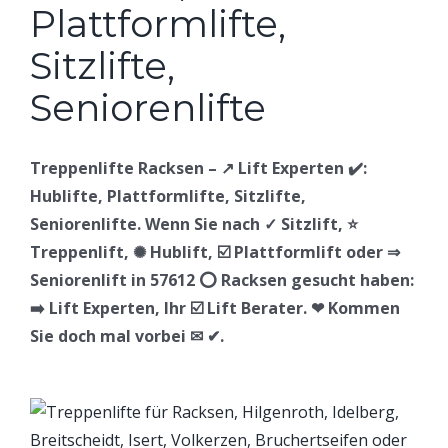
Treppenlifte Racksen – ↗️ Lift Experten ✔️:
Hublifte, Plattformlifte, Sitzlifte,
Seniorenlifte. Wenn Sie nach ✓ Sitzlift, ⭐
Treppenlift, ✺ Hublift, ☑️ Plattformlift oder ⇒
Seniorenlift in 57612 ⭕ Racksen gesucht haben:
➡️ Lift Experten, Ihr ☑️ Lift Berater. ❤ Kommen
Sie doch mal vorbei ✉ ✔.